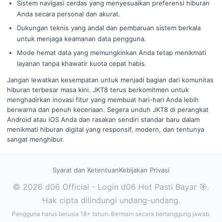
Sistem navigasi cerdas yang menyesuaikan preferensi hiburan
Anda secara personal dan akurat.
Dukungan teknis yang andal dan pembaruan sistem berkala
untuk menjaga keamanan data pengguna.
Mode hemat data yang memungkinkan Anda tetap menikmati
layanan tanpa khawatir kuota cepat habis.
Jangan lewatkan kesempatan untuk menjadi bagian dari komunitas
hiburan terbesar masa kini. JKT8 terus berkomitmen untuk
menghadirkan inovasi fitur yang membuat hari-hari Anda lebih
berwarna dan penuh keceriaan. Segera unduh JKT8 di perangkat
Android atau iOS Anda dan rasakan sendiri standar baru dalam
menikmati hiburan digital yang responsif, modern, dan tentunya
sangat menghibur.
Syarat dan Ketentuan
Kebijakan Privasi
© 2026 d06 Official - Login d06 Hot Pasti Bayar 🎯.
Hak cipta dilindungi undang-undang.
Pengguna harus berusia 18+ tahun. Bermain secara bertanggung jawab.