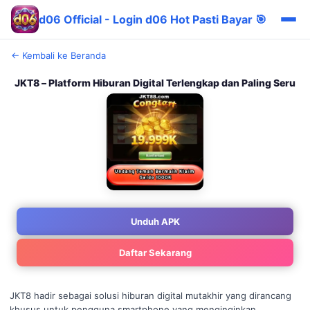
d06 Official - Login d06 Hot Pasti Bayar 🎯
← Kembali ke Beranda
JKT8 – Platform Hiburan Digital Terlengkap dan Paling Seru
Unduh APK
Daftar Sekarang
JKT8 hadir sebagai solusi hiburan digital mutakhir yang dirancang
khusus untuk pengguna smartphone yang menginginkan