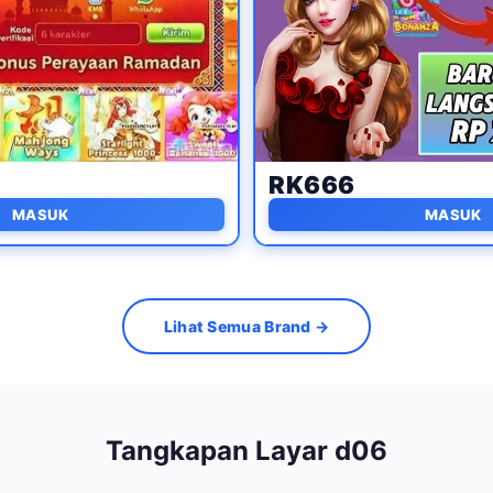
RK666
MASUK
MASUK
Lihat Semua Brand →
Tangkapan Layar d06