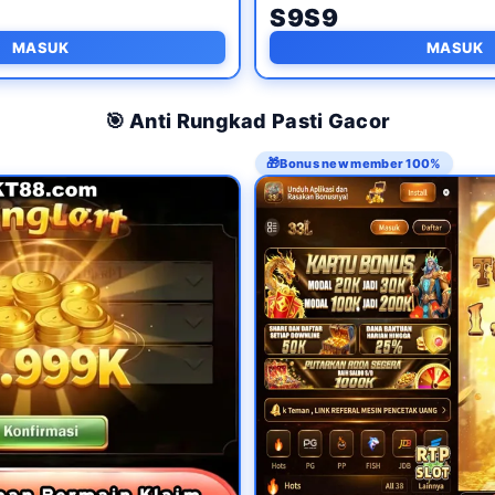
S9S9
MASUK
MASUK
🎯 Anti Rungkad Pasti Gacor
🎁
Bonus new member 100%