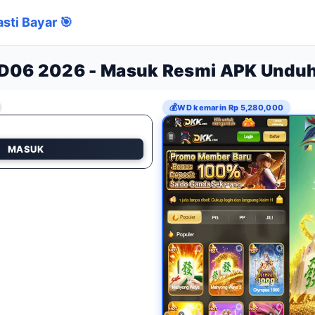
asti Bayar 🎯
D06 2026 - Masuk Resmi APK Undu
💰
WD kemarin Rp 5,280,000
MASUK