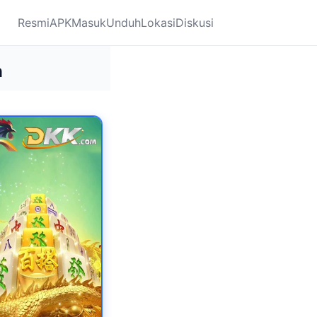
Resmi
APK
Masuk
Unduh
Lokasi
Diskusi
h