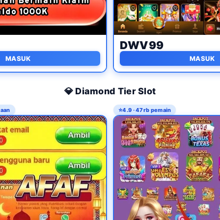
DWV99
MASUK
MASUK
💎 Diamond Tier Slot
⭐
taan
4.9 · 47rb pemain